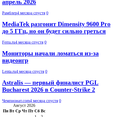
апрель 2026
Рамблер
4 месяца спустя
0
MediaTek разгонит Dimensity 9600 Pro
до 5 ГГц, но он будет сильно греться
Ferra.ru
4 месяца спустя
0
Мониторы начали ломаться из-за
видеоигр
Lenta.ru
4 месяца спустя
0
Astralis — первый финалист PGL
Bucharest 2026 в Counter-Strike 2
Чемпионат.com
4 месяца спустя
0
Август 2026
Пн
Вт
Ср
Чт
Пт
Сб
Вс
1
2