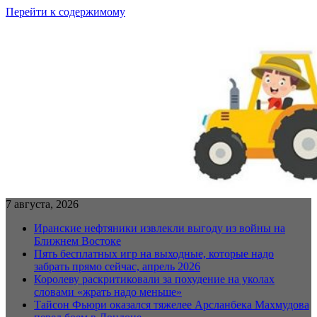
Перейти к содержимому
7 августа, 2026
Иранские нефтяники извлекли выгоду из войны на
Ближнем Востоке
Пять бесплатных игр на выходные, которые надо
забрать прямо сейчас, апрель 2026
Королеву раскритиковали за похудение на уколах
словами «жрать надо меньше»
Тайсон Фьюри оказался тяжелее Арсланбека Махмудова