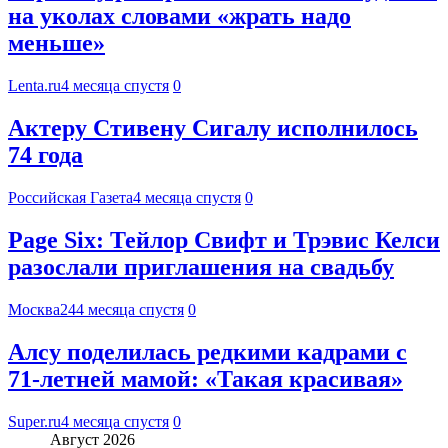
на уколах словами «жрать надо
меньше»
Lenta.ru
4 месяца спустя
0
Актеру Стивену Сигалу исполнилось
74 года
Российская Газета
4 месяца спустя
0
Page Six: Тейлор Свифт и Трэвис Келси
разослали приглашения на свадьбу
Москва24
4 месяца спустя
0
Алсу поделилась редкими кадрами с
71‑летней мамой: «Такая красивая»
Super.ru
4 месяца спустя
0
Август 2026