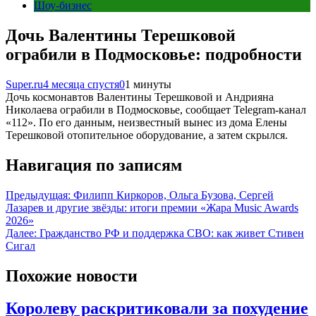
Шоу-бизнес
Дочь Валентины Терешковой
ограбили в Подмосковье: подробности
Super.ru
4 месяца спустя
0
1 минуты
Дочь космонавтов Валентины Терешковой и Андрияна
Николаева ограбили в Подмосковье, сообщает Telegram-канал
«112». По его данным, неизвестный вынес из дома Елены
Терешковой отопительное оборудование, а затем скрылся.
Навигация по записям
Предыдущая:
Филипп Киркоров, Ольга Бузова, Сергей
Лазарев и другие звёзды: итоги премии «Жара Music Awards
2026»
Далее:
Гражданство РФ и поддержка СВО: как живет Стивен
Сигал
Похожие новости
Королеву раскритиковали за похудение