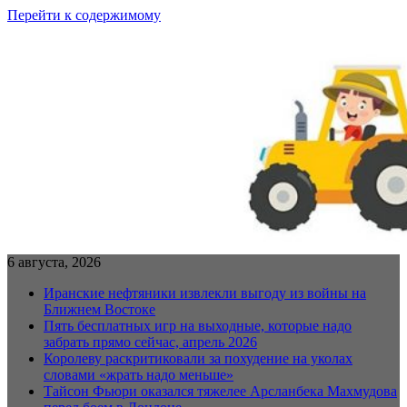
Перейти к содержимому
6 августа, 2026
Иранские нефтяники извлекли выгоду из войны на
Ближнем Востоке
Пять бесплатных игр на выходные, которые надо
забрать прямо сейчас, апрель 2026
Королеву раскритиковали за похудение на уколах
словами «жрать надо меньше»
Тайсон Фьюри оказался тяжелее Арсланбека Махмудова