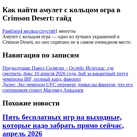
Как найти амулет с кольцом огра в
Crimson Desert: гайд
Рамблер
4 месяца спустя
0
1 минуты
Амулет с кольцом огра — одно из лучших украшений в
Crimson Desert, но оно спрятано не в самом очевидном месте.
Навигация по записям
Предыдущая:
Павел Силягин – Ослейс Иглесиас, где
смотреть, бокс 10 апреля 2026 года, бой за вакантный титул
чемпиона IBF, полный кард, фаворит
Далее:
Экс-чемпион UFC опроверг домыслы фанатов, что его
соперником станет Магомед Анкалаев
Похожие новости
Пять бесплатных игр на выходные,
которые надо забрать прямо сейчас,
апрель 2026