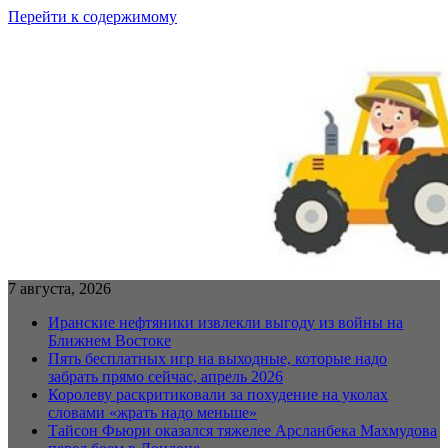
Перейти к содержимому
7 августа, 2026
Иранские нефтяники извлекли выгоду из войны на
Ближнем Востоке
Пять бесплатных игр на выходные, которые надо
забрать прямо сейчас, апрель 2026
Королеву раскритиковали за похудение на уколах
словами «жрать надо меньше»
Тайсон Фьюри оказался тяжелее Арсланбека Махмудова