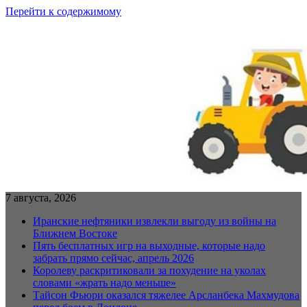
Перейти к содержимому
7 августа, 2026
Иранские нефтяники извлекли выгоду из войны на
Ближнем Востоке
Пять бесплатных игр на выходные, которые надо
забрать прямо сейчас, апрель 2026
Королеву раскритиковали за похудение на уколах
словами «жрать надо меньше»
Тайсон Фьюри оказался тяжелее Арсланбека Махмудова