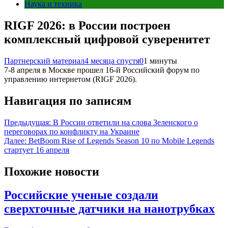
Наука и техника
RIGF 2026: в России построен
комплексный цифровой суверенитет
Партнерский материал
4 месяца спустя
0
1 минуты
7-8 апреля в Москве прошел 16-й Российский форум по
управлению интернетом (RIGF 2026).
Навигация по записям
Предыдущая:
В России ответили на слова Зеленского о
переговорах по конфликту на Украине
Далее:
BetBoom Rise of Legends Season 10 по Mobile Legends
стартует 16 апреля
Похожие новости
Российские ученые создали
сверхточные датчики на нанотрубках