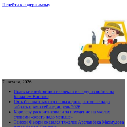
Перейти к содержимому
7 августа, 2026
Иранские нефтяники извлекли выгоду из войны на
Ближнем Востоке
Пять бесплатных игр на выходные, которые надо
забрать прямо сейчас, апрель 2026
Королеву раскритиковали за похудение на уколах
словами «жрать надо меньше»
Тайсон Фьюри оказался тяжелее Арсланбека Махмудова