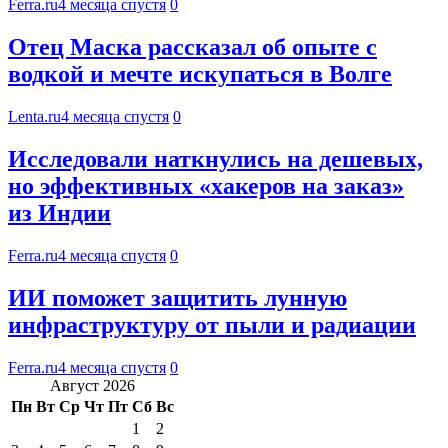
Ferra.ru
4 месяца спустя
0
Отец Маска рассказал об опыте с
водкой и мечте искупаться в Волге
Lenta.ru
4 месяца спустя
0
Исследовали наткнулись на дешевых,
но эффективных «хакеров на заказ»
из Индии
Ferra.ru
4 месяца спустя
0
ИИ поможет защитить лунную
инфраструктуру от пыли и радиации
Ferra.ru
4 месяца спустя
0
Август 2026
Пн
Вт
Ср
Чт
Пт
Сб
Вс
1
2