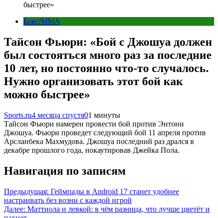
быстрее»
Бокс/MMA
Тайсон Фьюри: «Бой с Джошуа должен
был состояться много раз за последние
10 лет, но постоянно что-то случалось.
Нужно организовать этот бой как
можно быстрее»
Sports.ru
4 месяца спустя
0
1 минуты
Тайсон Фьюри намерен провести бой против Энтони
Джошуа. Фьюри проведет следующий бой 11 апреля против
Арсланбека Махмудова. Джошуа последний раз дрался в
декабре прошлого года, нокаутировав Джейка Пола.
Навигация по записям
Предыдущая:
Геймпады в Android 17 станет удобнее
настраивать без возни с каждой игрой
Далее:
Маттиола и левкой: в чём разница, что лучше цветёт и
пахнет