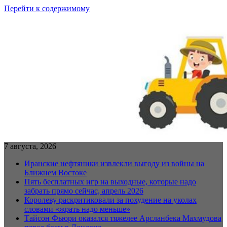
Перейти к содержимому
7 августа, 2026
Иранские нефтяники извлекли выгоду из войны на
Ближнем Востоке
Пять бесплатных игр на выходные, которые надо
забрать прямо сейчас, апрель 2026
Королеву раскритиковали за похудение на уколах
словами «жрать надо меньше»
Тайсон Фьюри оказался тяжелее Арсланбека Махмудова