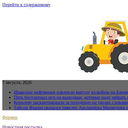
Перейти к содержимому
7 августа, 2026
Иранские нефтяники извлекли выгоду из войны на Ближ
Пять бесплатных игр на выходные, которые надо забрать 
Королеву раскритиковали за похудение на уколах словам
Тайсон Фьюри оказался тяжелее Арсланбека Махмудова п
Фермер
Новостная рассылка