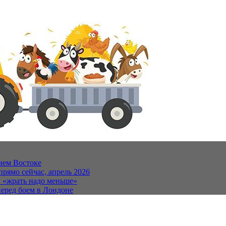
нем Востоке
прямо сейчас, апрель 2026
и «жрать надо меньше»
еред боем в Лондоне