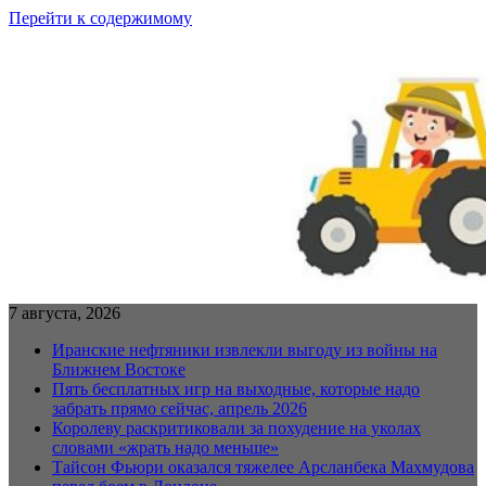
Перейти к содержимому
7 августа, 2026
Иранские нефтяники извлекли выгоду из войны на
Ближнем Востоке
Пять бесплатных игр на выходные, которые надо
забрать прямо сейчас, апрель 2026
Королеву раскритиковали за похудение на уколах
словами «жрать надо меньше»
Тайсон Фьюри оказался тяжелее Арсланбека Махмудова