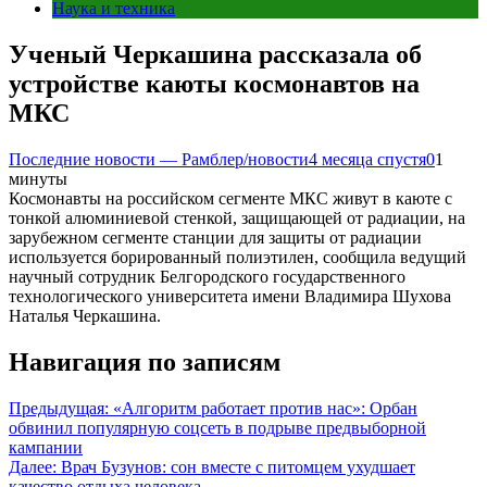
Наука и техника
Ученый Черкашина рассказала об
устройстве каюты космонавтов на
МКС
Последние новости — Рамблер/новости
4 месяца спустя
0
1
минуты
Космонавты на российском сегменте МКС живут в каюте с
тонкой алюминиевой стенкой, защищающей от радиации, на
зарубежном сегменте станции для защиты от радиации
используется борированный полиэтилен, сообщила ведущий
научный сотрудник Белгородского государственного
технологического университета имени Владимира Шухова
Наталья Черкашина.
Навигация по записям
Предыдущая:
«Алгоритм работает против нас»: Орбан
обвинил популярную соцсеть в подрыве предвыборной
кампании
Далее:
Врач Бузунов: сон вместе с питомцем ухудшает
качество отдыха человека