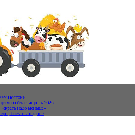
нем Востоке
прямо сейчас, апрель 2026
и «жрать надо меньше»
еред боем в Лондоне