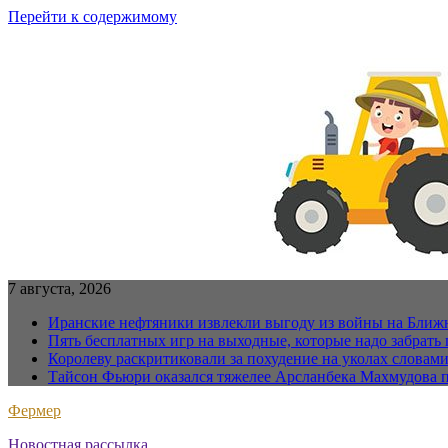
Перейти к содержимому
7 августа, 2026
Иранские нефтяники извлекли выгоду из войны на Ближ
Пять бесплатных игр на выходные, которые надо забрать 
Королеву раскритиковали за похудение на уколах словам
Тайсон Фьюри оказался тяжелее Арсланбека Махмудова п
Фермер
Новостная рассылка