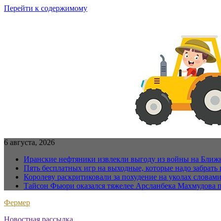
Перейти к содержимому
6 августа, 2026
Иранские нефтяники извлекли выгоду из войны на Ближ
Пять бесплатных игр на выходные, которые надо забрать 
Королеву раскритиковали за похудение на уколах словам
Тайсон Фьюри оказался тяжелее Арсланбека Махмудова п
Фермер
Новостная рассылка