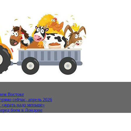
нем Востоке
прямо сейчас, апрель 2026
и «жрать надо меньше»
еред боем в Лондоне