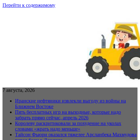
Перейти к содержимому
7 августа, 2026
Иранские нефтяники извлекли выгоду из войны на
Ближнем Востоке
Пять бесплатных игр на выходные, которые надо
забрать прямо сейчас, апрель 2026
Королеву раскритиковали за похудение на уколах
словами «жрать надо меньше»
Тайсон Фьюри оказался тяжелее Арсланбека Махмудова