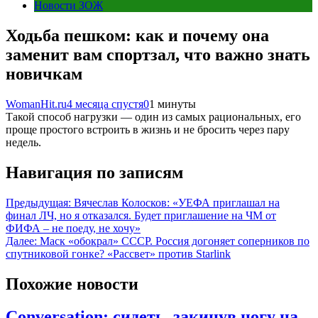
Новости ЗОЖ
Ходьба пешком: как и почему она
заменит вам спортзал, что важно знать
новичкам
WomanHit.ru
4 месяца спустя
0
1 минуты
Такой способ нагрузки — один из самых рациональных, его
проще простого встроить в жизнь и не бросить через пару
недель.
Навигация по записям
Предыдущая:
Вячеслав Колосков: «УЕФА приглашал на
финал ЛЧ, но я отказался. Будет приглашение на ЧМ от
ФИФА – не поеду, не хочу»
Далее:
Маск «обокрал» СССР. Россия догоняет соперников по
спутниковой гонке? «Рассвет» против Starlink
Похожие новости
Conversation: сидеть, закинув ногу на