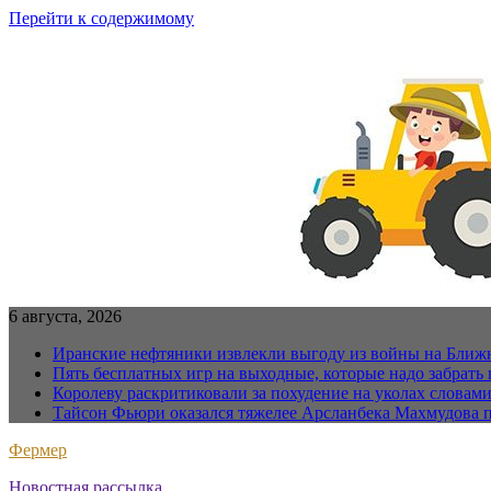
Перейти к содержимому
6 августа, 2026
Иранские нефтяники извлекли выгоду из войны на Ближ
Пять бесплатных игр на выходные, которые надо забрать 
Королеву раскритиковали за похудение на уколах словам
Тайсон Фьюри оказался тяжелее Арсланбека Махмудова п
Фермер
Новостная рассылка