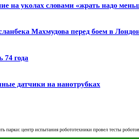
ние на уколах словами «жрать надо мень
сланбека Махмудова перед боем в Лондо
 74 года
чные датчики на нанотрубках
ть парки: центр испытания робототехники провел тесты робото