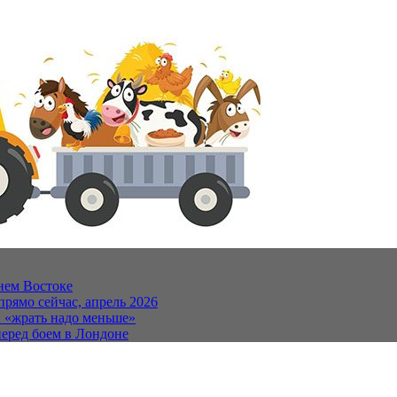
нем Востоке
прямо сейчас, апрель 2026
и «жрать надо меньше»
еред боем в Лондоне