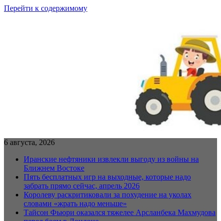
Перейти к содержимому
6 августа, 2026
Иранские нефтяники извлекли выгоду из войны на
Ближнем Востоке
Пять бесплатных игр на выходные, которые надо
забрать прямо сейчас, апрель 2026
Королеву раскритиковали за похудение на уколах
словами «жрать надо меньше»
Тайсон Фьюри оказался тяжелее Арсланбека Махмудова