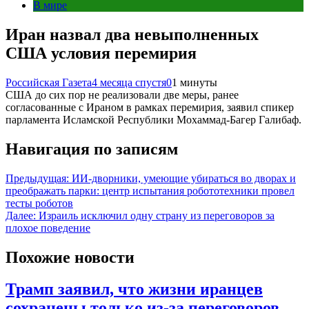
В мире
Иран назвал два невыполненных
США условия перемирия
Российская Газета
4 месяца спустя
0
1 минуты
США до сих пор не реализовали две меры, ранее
согласованные с Ираном в рамках перемирия, заявил спикер
парламента Исламской Республики Мохаммад-Багер Галибаф.
Навигация по записям
Предыдущая:
ИИ-дворники, умеющие убираться во дворах и
преображать парки: центр испытания робототехники провел
тесты роботов
Далее:
Израиль исключил одну страну из переговоров за
плохое поведение
Похожие новости
Трамп заявил, что жизни иранцев
сохранены только из-за переговоров